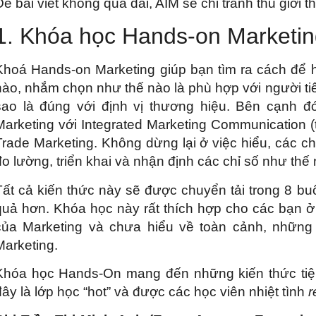
Để bài viết không quá dài, AIM sẽ chỉ tranh thủ giới 
1. Khóa học Hands-on Market
Khoá Hands-on Marketing giúp bạn tìm ra cách để hi
nào, nhắm chọn như thế nào là phù hợp với người tiê
sao là đúng với định vị thương hiệu. Bên cạnh 
Marketing với Integrated Marketing Communication (t
Trade Marketing. Không dừng lại ở việc hiểu, các c
đo lường, triển khai và nhận định các chỉ số như thế
Tất cả kiến thức này sẽ được chuyển tải trong 8 buổ
quả hơn. Khóa học này rất thích hợp cho các bạn 
của Marketing và chưa hiểu về toàn cảnh, nhữn
Marketing.
Khóa học Hands-On mang đến những kiến thức tiệm
đây là lớp học “hot” và được các học viên nhiệt tình
r