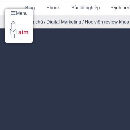
Blog
Ebook
Bài tốt nghiệp
Định hư
Menu
Trang chủ
/
Digital Marketing
/ Học viên review khó