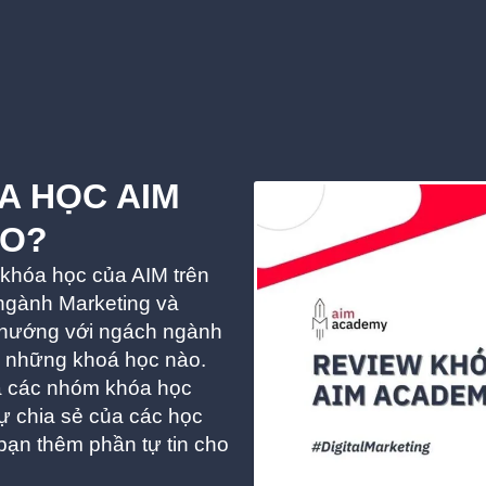
A HỌC AIM
ÀO?
 khóa học của AIM trên
 ngành Marketing và
h hướng với ngách ngành
h những khoá học nào.
ua các nhóm khóa học
sự chia sẻ của các học
bạn thêm phần tự tin cho