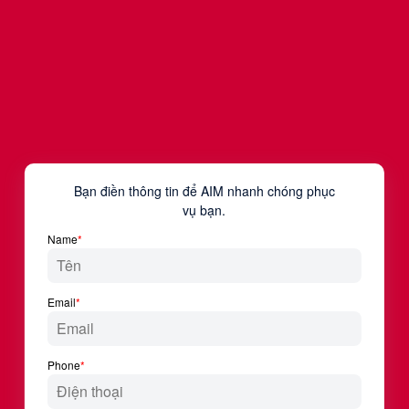
thực chiến để chia sẻ và
hướng dẫn cho mọi
người cách thức triển
khai ngoài thực tế, từ đó
giúp các anh chị có sự
ứng dụng trong các hoạt
động sẽ thực tiễn.
Thanh
Nguyễn
Phó trưởng
Văn phòng
Giới thiệu
sử dụng
lao động
VCCI