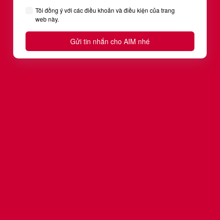
Am hiểu về kinh doanh,
khả năng thích ứng cao
và đội ngũ giảng viên
dày dạn kinh nghiệm
chính là những giá trị
quý báu mà AIM
Academy mang đến cho
Lazada trong những
chương trình đào tạo
theo yêu cầu. Với sự
hợp tác này, chúng tôi tin
rằng các bạn trẻ năng
động tại Lazada đã tiếp
thu được lượng kiến
thức và kỹ năng thực tế
giúp ích cho họ trong
việc phát triển sự nghiệp
cũng như trên con
đường học tập lâu dài.