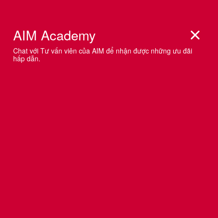
Trương
Công
Quang
Minh
Agency
Network &
Lead
Development
Dai-ichi Life
Việt Nam
AIM Academy thực sự
thấu hiểu nhu cầu phát
triển của Leo Burnett Việt