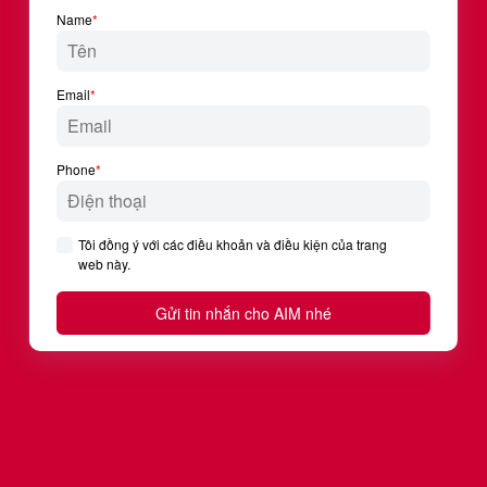
VIETNAM YOUNG LIONS
Cùng tài năng trẻ ghi dấu ấn Việt Nam
trên bản đồ sáng tạo thế giới
Là cuộc thi danh giá nhất ngành Marketing &
Communication, Vietnam Young Lions tìm kiếm những tài
năng trẻ đại diện Việt Nam tranh tài tại Young Lions
(Cannes, Pháp) và Young Spikes (Singapore). Sau nhiều
năm tổ chức và cập nhật, cuộc thi trở thành sân chơi
quen thuộc của các bạn trẻ yêu sáng tạo muốn thử sức
mình trong “biển lớn”.
VIETNAM YOUNG LIONS
Vietnam Young Lions 2024 đã chính thức được
khởi động – sự kiện được mong đợi nhất dành cho
các bạn trẻ yêu thích ngành Marketing &
Communication tại Việt Nam.