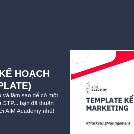
 KẾ HOẠCH
PLATE)
u và làm sao để có một
à STP... bạn đã thuần
với AIM Academy nhé!