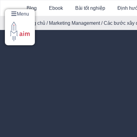
Blog
Ebook
Bài tốt nghiệp
Định hư
Menu
Trang chủ
/
Marketing Management
/ Các bước xây 