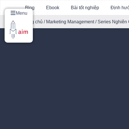
Blog
Ebook
Bài tốt nghiệp
Định hư
Menu
Trang chủ
/
Marketing Management
/ Series Nghiên