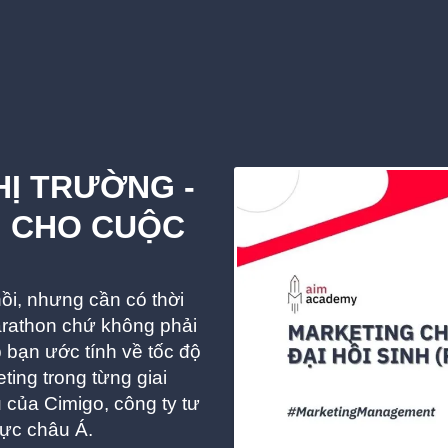
HỊ TRƯỜNG -
 CHO CUỘC
ồi, nhưng cần có thời
arathon chứ không phải
p bạn ước tính về tốc độ
ing trong từng giai
của Cimigo, công ty tư
vực châu Á.