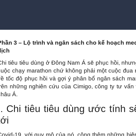
Phần 3 – Lộ trình và ngân sách cho kế hoạch med
dịch
Chi tiêu tiêu dùng ở Đông Nam Á sẽ phục hồi, nhưng
cuộc chạy marathon chứ không phải một cuộc đua nư
về tốc độ phục hồi và gợi ý phân bổ ngân sách mar
trên những nghiên cứu của Cimigo, công ty tư vấn 
châu Á.
I. Chi tiêu tiêu dùng ước tính 
tới
Covid-19, với quy mô của nó, cộng thêm những biệ