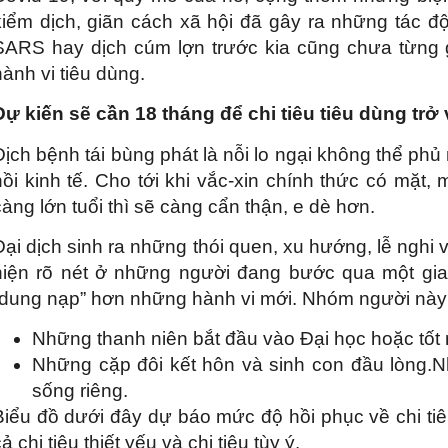
kiểm dịch, giãn cách xã hội đã gây ra những tác độ
SARS hay dịch cúm lợn trước kia cũng chưa từng 
hành vi tiêu dùng.
Dự kiến sẽ cần 18 tháng để chi tiêu tiêu dùng trở 
Dịch bệnh tái bùng phát là nỗi lo ngại không thể p
hồi kinh tế. Cho tới khi vắc-xin chính thức có mặt,
càng lớn tuổi thì sẽ càng cẩn thận, e dè hơn.
Đại dịch sinh ra những thói quen, xu hướng, lễ nghi
hiện rõ nét ở những người đang bước qua một gia
“dung nạp” hơn những hành vi mới. Nhóm người này
Những thanh niên bắt đầu vào Đại học hoặc tốt 
Những cặp đôi kết hôn và sinh con đầu lòng.Nh
sống riêng.
Biểu đồ dưới đây dự báo mức độ hồi phục về chi tiêu
ả chi tiêu thiết yếu và chi tiêu tùy ý.