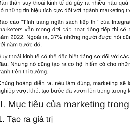
Bản thân suy thoái kinh tế dù gây ra nhiều hậu quả 
có những tín hiệu tích cực đối với ngành marketing 
Báo cáo “Tình trạng ngân sách tiếp thị” của Integr
marketers vẫn mong đợi các hoạt động tiếp thị sẽ 
năm 2022. Ngoài ra, 37% những người được hỏi cũn
với năm trước đó.
Suy thoái kinh tế có thể đặc biệt đáng sợ đối với c
đâu. Nhưng nó cũng tạo ra cơ hội hiếm có cho những
ranh trên thị trường.
Khủng hoảng diễn ra, nếu làm đúng, marketing sẽ 
nghiệp vượt khó, tạo bước đà vươn lên trong tương la
II. Mục tiêu của marketing trong
1. Tạo ra giá trị