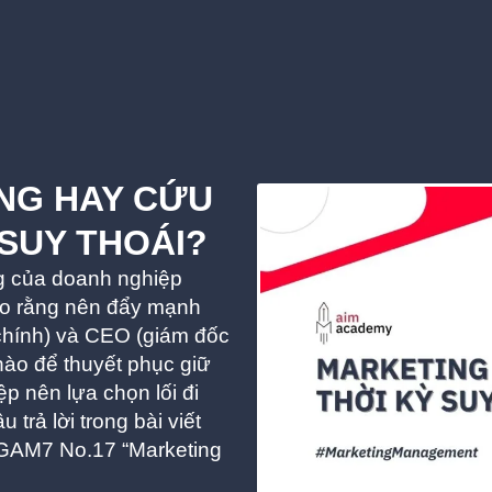
NG HAY CỨU
SUY THOÁI?
g của doanh nghiệp
ho rằng nên đẩy mạnh
 chính) và CEO (giám đốc
nào để thuyết phục giữ
 nên lựa chọn lối đi
 trả lời trong bài viết
h GAM7 No.17 “Marketing