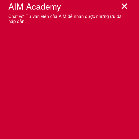
ACCOUNT MANAGEMENT: LÀM SAO
"DẪN DẮT" CẢ CLIENT VÀ AGENCY?
Điều quan trọng nhất vẫn luôn là con người và làm sao
để tất cả các thành viên cùng hoàn thành nhiệm vụ một
cách tốt nhất có thể. Một account giỏi sẽ quản lý các mối
quan hệ client và creative theo định hướng chiến lược
của mình chứ không ‘chiều chuộng’ bên nào cả. Trong
hành trình làm account của mình, anh không tự coi mình