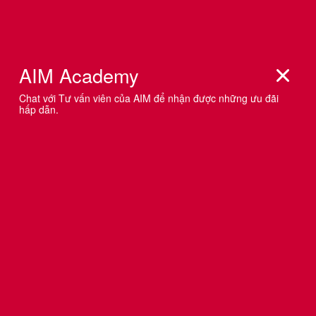
CÁC BẬC ‘TIỀN BỐI’ NÓI GÌ VỀ NGHỀ
EVENT?
Muốn phát triển trong nghề event bạn phải không ngừng
học hỏi. Học từ những người đi trước, học từ bè bạn, học
qua thực tế và học qua những khóa đào tạo chuyên sâu
để có nền tảng vững chắc và bật xa trong nghề. Nếu bạn
vẫn đang do dự chưa sẵn sàng lăn xả vào nghề hãy để