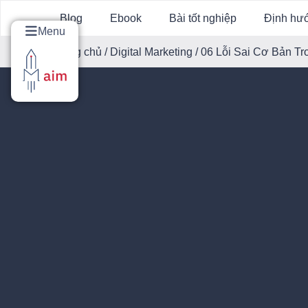
Blog
Ebook
Bài tốt nghiệp
Định hư
Menu
Trang chủ
/
Digital Marketing
/ 06 Lỗi Sai Cơ Bản 