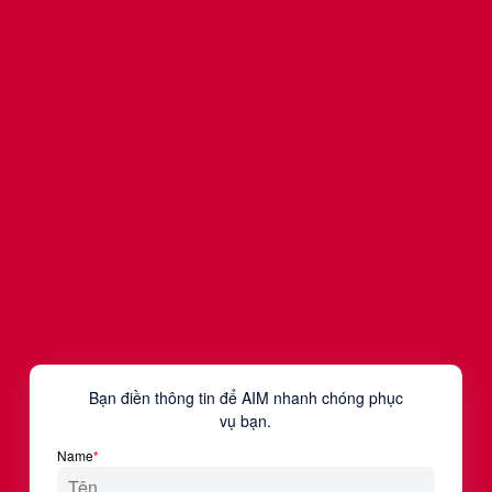
Checklist Và Mẫu Kế Hoạch Kinh Doanh Trên
Thương Mại Điện Tử (TMĐT)
Bài học ‘vỡ lòng’ về những bước cần hoàn thành khi muốn
kinh doanh trên TMĐT.
Mời bạn điền form bên dưới để download ebook
này.
Tên đệm & tên