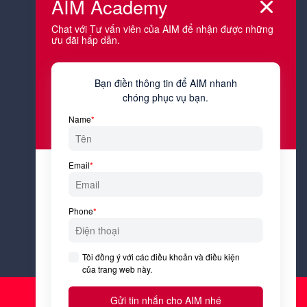
thành nào?
Công việc hiện tại của bạn là gì?
Tôi đồng ý với
Điều kiện &
Điều khoản
và
Chính sách bảo
mật
của AIM Academy.
Đăng ký