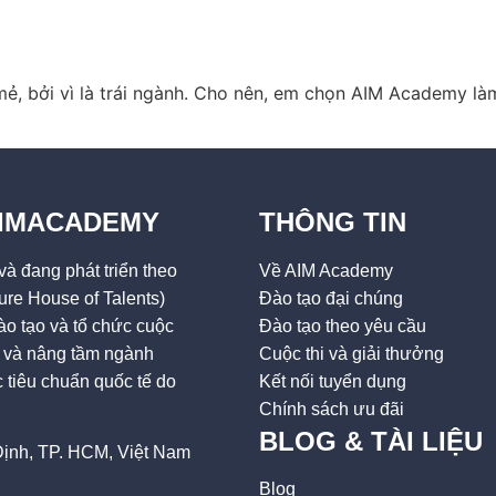
ẻ, bởi vì là trái ngành. Cho nên, em chọn AIM Academy làm
AIMACADEMY
THÔNG TIN
à đang phát triển theo
Về AIM Academy
ure House of Talents)
Đào tạo đại chúng
o tạo và tổ chức cuộc
Đào tạo theo yêu cầu
ai và nâng tầm ngành
Cuộc thi và giải thưởng
tiêu chuẩn quốc tế do
Kết nối tuyển dụng
Chính sách ưu đãi
BLOG & TÀI LIỆU
ịnh, TP. HCM, Việt Nam
Blog