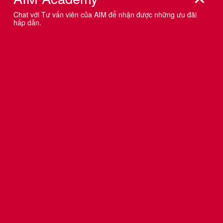
THE FIRST EDIBLE MASCOT - LINH
VẬT THƯƠNG HIỆU “ĂN ĐƯỢC” ĐẦU
TIÊN TRÊN THẾ GIỚI
Một thương hiệu đồ ăn sáng đã tăng cường sự kết nối
với Gen Z bằng cách hy sinh linh vật (mascot) của mình
trong trận đấu bóng bầu dục của trường đại học tại Mỹ.
Được biết, thương hiệu đã hi sinh mascot bằng cách cho
khách hàng “ăn” nó theo đúng nghĩa đen. Và tạo ra
mascot ăn được đầu tiên trên thế giới. Tìm hiểu case