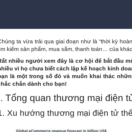
Chúng ta vừa trải qua giai đoạn như là “thời kỳ hoà
tìm kiếm sản phẩm, mua sắm, thanh toán… của khách
Rất nhiều người xem đây là cơ hội để bắt đầu mộ
nhiều vì họ chưa biết cách lập kế hoạch kinh do
bạn là một trong số đó và muốn khai thác nhữn
chắc chắn dành cho bạn!
I. Tổng quan thương mại điện t
1. Xu hướng thương mại điện tử thế