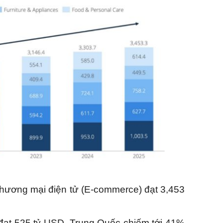
 thương mại điện tử (E-commerce) đạt 3,453
 đạt 525 tỷ USD, Trung Quốc chiếm tới 41%