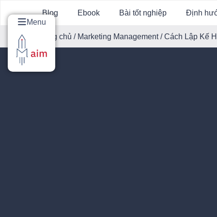
Blog
Ebook
Bài tốt nghiệp
Định hư
Menu
Trang chủ
/
Marketing Management
/ Cách Lập Kế H