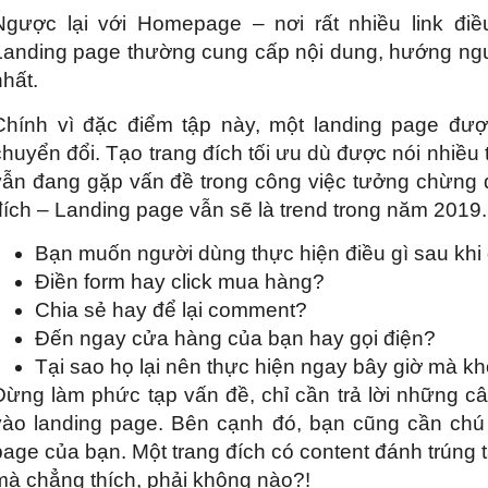
Ngược lại với Homepage – nơi rất nhiều link đ
Landing page thường cung cấp nội dung, hướng ng
nhất.
Chính vì đặc điểm tập này, một landing page đượ
chuyển đổi. Tạo trang đích tối ưu dù được nói nhiều
vẫn đang gặp vấn đề trong công việc tưởng chừng đơ
đích – Landing page vẫn sẽ là trend trong năm 2019.
Bạn muốn người dùng thực hiện điều gì sau khi
Điền form hay click mua hàng?
Chia sẻ hay để lại comment?
Đến ngay cửa hàng của bạn hay gọi điện?
Tại sao họ lại nên thực hiện ngay bây giờ mà k
Đừng làm phức tạp vấn đề, chỉ cần trả lời những câ
vào landing page. Bên cạnh đó, bạn cũng cần chú 
page của bạn. Một trang đích có content đánh trúng t
mà chẳng thích, phải không nào?!