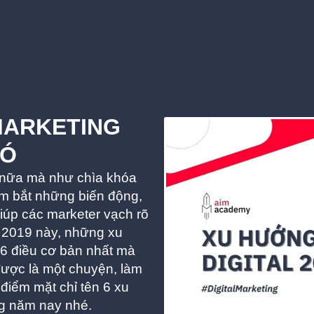
MARKETING
HÓ
ạ nữa mà như chìa khóa
m bắt những biến động,
giúp các marketer vạch rõ
y 2019 này, những xu
 6 điều cơ bản nhất mà
ược là một chuyện, làm
điểm mặt chỉ tên 6 xu
ng năm nay nhé.