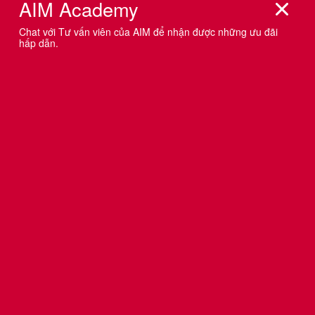
03 BƯỚC ĐỂ LIVESTREAM HIỆU QUẢ
TRÊN MẠNG XÃ HỘI CHO NGƯỜI MỚI
Livestream - cách thức tăng trưởng hot nhất trong giới
kinh doanh online và thương mại điện tử hiện nay. Với số
đơn hàng tăng lên đến chóng mặt trong vòng vài giờ,
livestream đang mời gọi các cá nhân và doanh nghiệp
thử sức. Bài viết này sẽ giúp bạn bắt đầu với 03 bước
livestream hiệu quả trên các mạng xã hội một cách dễ