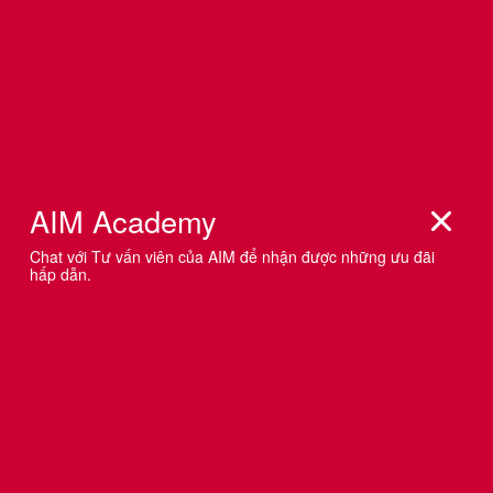
MARKETER – BẠN CÓ THỂ BÁN MỌI