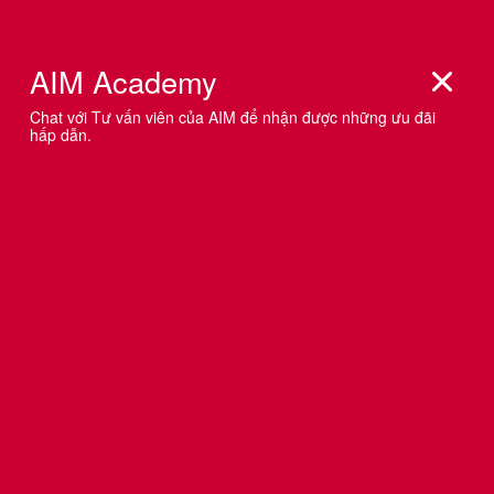
YOUTUBE SHOPPING - ‘QUẢ BOM’
SOCIAL COMMERCE MỚI NHẤT TỪ
MÀN HỢP TÁC GIỮA YOUTUBE VÀ
SHOPEE
YouTube và Shopee đã thông báo rằng họ sẽ ra mắt dịch
vụ mua sắm trực tuyến tại Indonesia và có kế hoạch mở
rộng sang các quốc gia Đông Nam Á khác khi tình hình
cạnh tranh với đối thủ TikTok ngày càng căng thẳng.