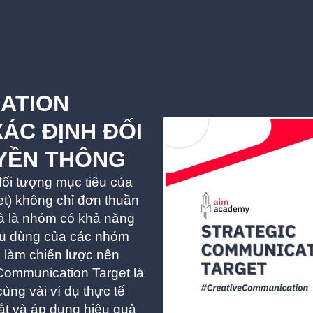
ATION
ÁC ĐỊNH ĐỐI
YỀN THÔNG
đối tượng mục tiêu của
et) không chỉ đơn thuần
à là nhóm có khả năng
tiêu dùng của các nhóm
i làm chiến lược nên
ommunication Target là
ùng vài ví dụ thực tế
bắt và áp dụng hiệu quả