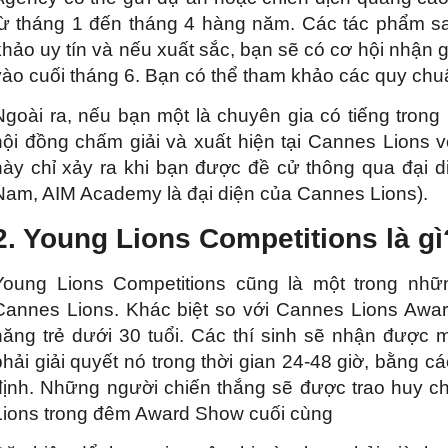
từ tháng 1 đến tháng 4 hàng năm. Các tác phẩm s
khảo uy tín và nếu xuất sắc, bạn sẽ có cơ hội nhận g
vào cuối tháng 6. Bạn có thể tham khảo các quy chuẩ
Ngoài ra, nếu bạn một là chuyên gia có tiếng tron
hội đồng chấm giải và xuất hiện tại Cannes Lions vớ
này chỉ xảy ra khi bạn được đề cử thông qua đại diệ
Nam, AIM Academy là đại diện của Cannes Lions).
2. Young Lions Competitions là g
Young Lions Competitions cũng là một trong nhữ
Cannes Lions. Khác biệt so với Cannes Lions Awards
năng trẻ dưới 30 tuổi. Các thí sinh sẽ nhận được m
phải giải quyết nó trong thời gian 24-48 giờ, bằng 
định. Những người chiến thắng sẽ được trao huy 
Lions trong đêm Award Show cuối cùng