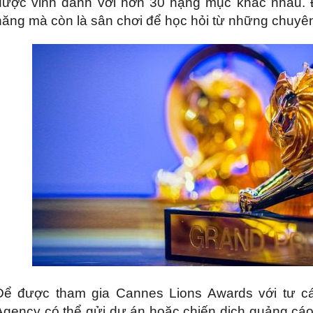
được vinh danh với hơn 30 hạng mục khác nhau. Đ
năng mà còn là sân chơi để học hỏi từ những chuyên
Để được tham gia Cannes Lions Awards với tư cá
Agency có thể gửi dự án hoặc chiến dịch quảng cáo 