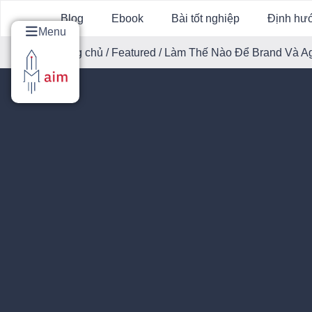
Blog
Ebook
Bài tốt nghiệp
Định hư
Menu
Trang chủ
/
Featured
/ Làm Thế Nào Để Brand Và A