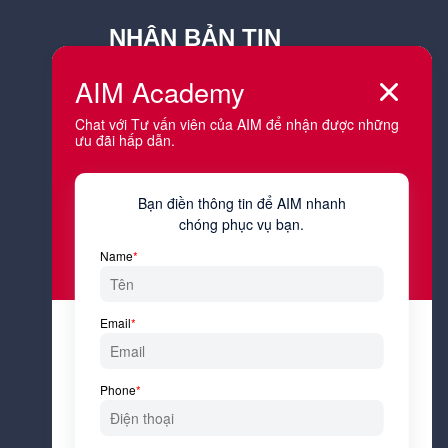
NHẬN BẢN TIN
Tên đệm & tên
Họ
Email
Bạn đang sống và làm việc tại tỉnh
thành nào?
Công việc hiện tại của bạn là gì?