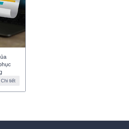
của
 phục
g
Chi tiết