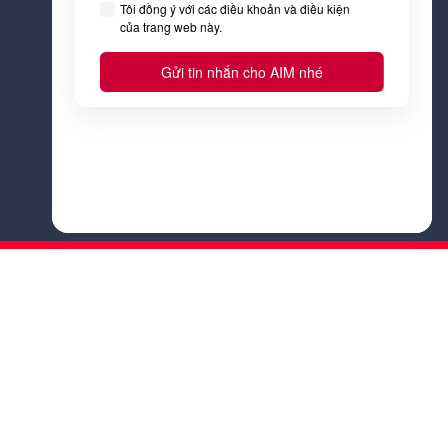
Tôi đồng ý với
Điều kiện &
Điều khoản
và
Chính sách bảo
mật
của AIM Academy.
Đăng ký
Trò chuyện
ảo mật