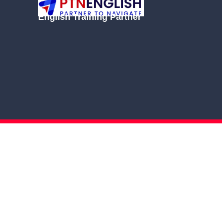
English Training Partner
© Cop