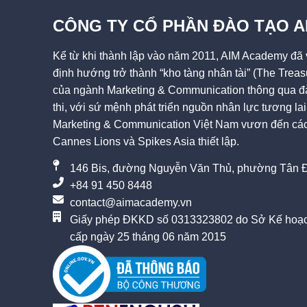
CÔNG TY CỔ PHẦN ĐÀO TẠO 
Kể từ khi thành lập vào năm 2011, AIM Academy đã v
định hướng trở thành “kho tàng nhân tài” (The Treas
của ngành Marketing & Communication thông qua đà
thi, với sứ mệnh phát triển nguồn nhân lực tương l
Marketing & Communication Việt Nam vươn đến các 
Cannes Lions và Spikes Asia thiết lập.
146 Bis, đường Nguyễn Văn Thủ, phường Tân Đ
+84 91 450 8448
contact@aimacademy.vn
Giấy phép ĐKKD số 0313323802 do Sở Kế hoạc
cấp ngày 25 tháng 06 năm 2015