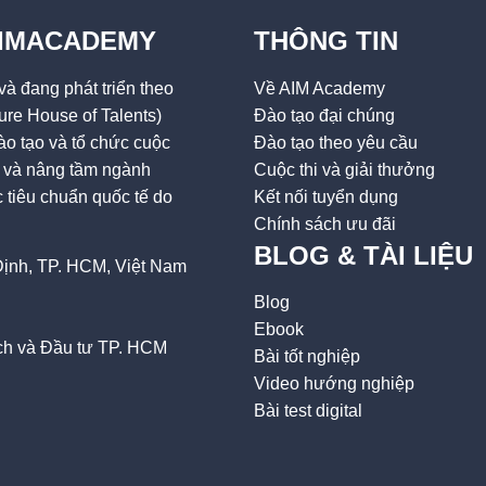
AIMACADEMY
THÔNG TIN
à đang phát triển theo
Về AIM Academy
ure House of Talents)
Đào tạo đại chúng
o tạo và tổ chức cuộc
Đào tạo theo yêu cầu
ai và nâng tầm ngành
Cuộc thi và giải thưởng
tiêu chuẩn quốc tế do
Kết nối tuyển dụng
Chính sách ưu đãi
BLOG & TÀI LIỆU
ịnh, TP. HCM, Việt Nam
Blog
Ebook
h và Đầu tư TP. HCM
Bài tốt nghiệp
Video hướng nghiệp
Bài test digital