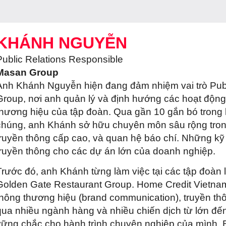
KHÁNH NGUYỄN
Public Relations Responsible
Masan Group
Anh Khánh Nguyễn hiện đang đảm nhiệm vai trò Publ
Group, nơi anh quản lý và định hướng các hoạt độn
thương hiệu của tập đoàn. Qua gần 10 gắn bó trong 
chúng, anh Khánh sở hữu chuyên môn sâu rộng trong
truyền thông cấp cao, và quan hệ báo chí. Những k
truyền thông cho các dự án lớn của doanh nghiệp.
Trước đó, anh Khánh từng làm việc tại các tập đoàn
Golden Gate Restaurant Group. Home Credit Vietnam..
thông thương hiệu (brand communication), truyền thô
qua nhiều ngành hàng và nhiều chiến dịch từ lớn đ
vững chắc cho hành trình chuyên nghiệp của mình. 