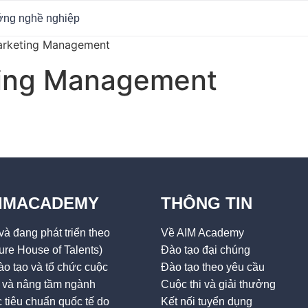
ớng nghề nghiệp
arketing Management
ing Management
AIMACADEMY
THÔNG TIN
à đang phát triển theo
Về AIM Academy
ure House of Talents)
Đào tạo đại chúng
o tạo và tổ chức cuộc
Đào tạo theo yêu cầu
ai và nâng tầm ngành
Cuộc thi và giải thưởng
tiêu chuẩn quốc tế do
Kết nối tuyển dụng