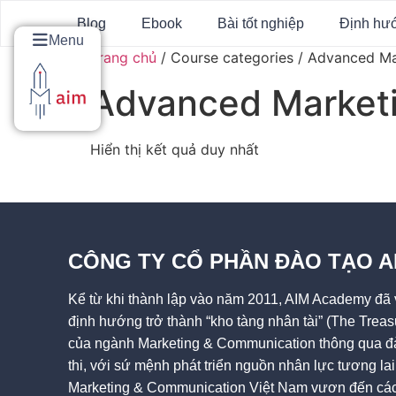
Blog
Ebook
Bài tốt nghiệp
Định hư
Menu
Trang chủ
/ Course categories / Advanced M
Advanced Market
Hiển thị kết quả duy nhất
CÔNG TY CỔ PHẦN ĐÀO TẠO 
Kể từ khi thành lập vào năm 2011, AIM Academy đã v
định hướng trở thành “kho tàng nhân tài” (The Treas
của ngành Marketing & Communication thông qua đà
thi, với sứ mệnh phát triển nguồn nhân lực tương l
Marketing & Communication Việt Nam vươn đến các 