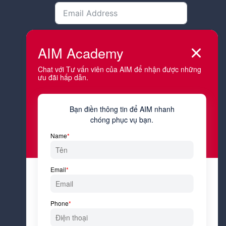
Bạn đang sống và làm việc tại tỉnh
thành nào?
Công việc hiện tại của bạn là gì?
Tôi đồng ý với
Điều kiện &
Điều khoản
và
Chính sách bảo
mật
của AIM Academy.
Đăng ký