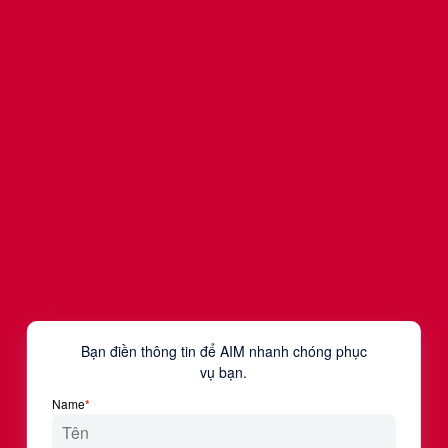
AIM Academy - Facebook Ads Campaign
Thực hiện chạy quảng cáo Facebook cho chương trình
promotion Tết 2025 của AIM Academy
Mời bạn điền form bên dưới để download bài tốt
nghiệp này.
Tên đệm & tên