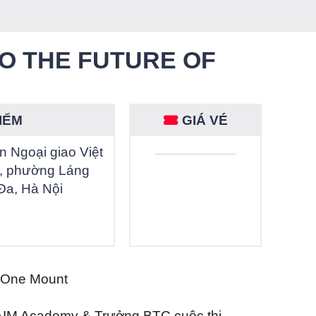
O THE FUTURE OF
ĐIỂM
GIÁ VÉ
n Ngoại giao Việt
, phường Láng
Đa, Hà Nội
ại One Mount
 AIM Academy & Trưởng BTC cuộc thi