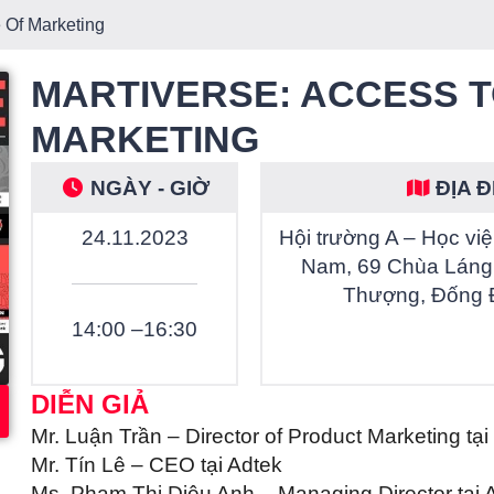
e Of Marketing
MARTIVERSE: ACCESS T
MARKETING
NGÀY - GIỜ
ĐỊA 
24.11.2023
Hội trường A – Học việ
Nam, 69 Chùa Láng
Thượng, Đống 
14:00 –
16:30
DIỄN GIẢ
Mr. Luận Trần – Director of Product Marketing t
Mr. Tín Lê – CEO tại Adtek
Ms. Phạm Thị Diệu Anh – Managing Director tại