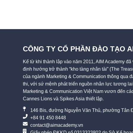
CÔNG TY CỔ PHẦN ĐÀO TẠO 
Kể từ khi thành lập vào năm 2011, AIM Academy đã v
định hướng trở thành “kho tàng nhân tài” (The Treas
của ngành Marketing & Communication thông qua đà
thi, với sứ mệnh phát triển nguồn nhân lực tương l
Marketing & Communication Việt Nam vươn đến các 
Cannes Lions và Spikes Asia thiết lập.
146 Bis, đường Nguyễn Văn Thủ, phường Tân Đ
+84 91 450 8448
contact@aimacademy.vn
Giấy phép ĐKKD số 0313323802 do Sở Kế hoạc