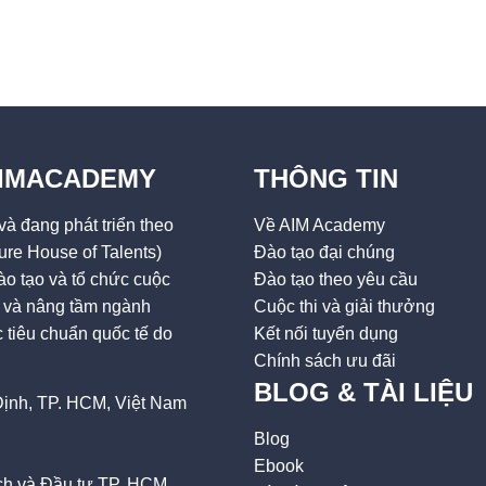
AIMACADEMY
THÔNG TIN
à đang phát triển theo
Về AIM Academy
ure House of Talents)
Đào tạo đại chúng
o tạo và tổ chức cuộc
Đào tạo theo yêu cầu
ai và nâng tầm ngành
Cuộc thi và giải thưởng
tiêu chuẩn quốc tế do
Kết nối tuyển dụng
Chính sách ưu đãi
BLOG & TÀI LIỆU
ịnh, TP. HCM, Việt Nam
Blog
Ebook
h và Đầu tư TP. HCM