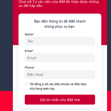
Công việc hiện tại của bạn là gì?
Tôi đồng ý với
Điều kiện &
Điều khoản
và
Chính sách bảo
mật
của AIM Academy.
Đăng ký