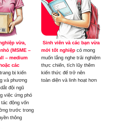
ghiệp vừa, 
Sinh viên và các bạn vừa 
 nhỏ (MSME – 
mới tốt nghiệp
 có mong 
ll – medium 
muốn lắng nghe trải nghiệm 
hoặc các 
thực chiến, tích lũy thêm 
trang bị kiến 
kiến thức để trở nên 
g và phương 
toàn diện và linh hoạt hơn
dắt đội ngũ 
g việc ứng phó 
tác động vốn 
ờng trước trong 
uyền thông