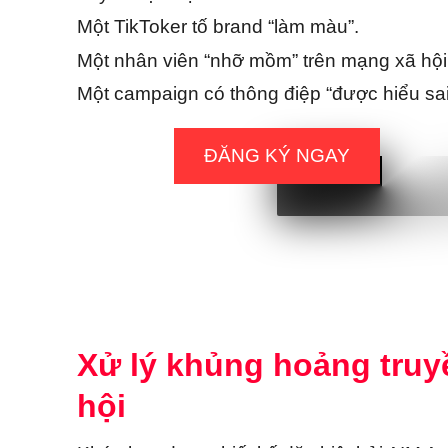
Một TikToker tố brand “làm màu”.
Một nhân viên “nhỡ mồm” trên mạng xã hội
Một campaign có thông điệp “được hiểu sai
ĐĂNG KÝ NGAY
Xử lý khủng hoảng truy
hội