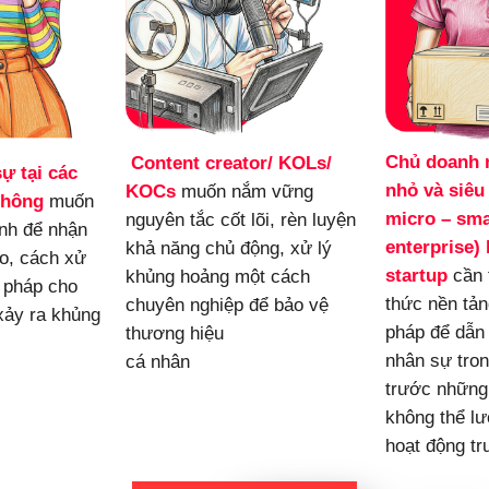
Chủ doanh n
Content creator/ KOLs/ 
ự tại các 
nhỏ và siêu
KOCs
muốn nắm vững 
thông
 muốn 
micro – sma
nguyên tắc cốt lõi, rèn luyện 
ình để nhận 
enterprise) 
khả năng chủ động, xử lý 
ro, cách xử 
startup
cần 
khủng hoảng một cách 
 pháp cho 
thức nền tản
chuyên nghiệp để bảo vệ 
ảy ra khủng 
pháp để dẫn 
thương hiệu 
nhân sự tron
cá nhân
trước những 
không thể lư
hoạt động tr