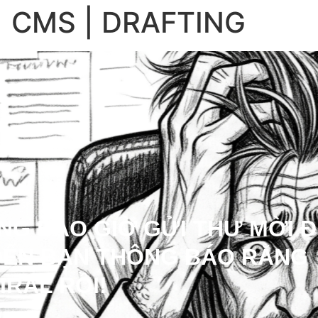
 CMS | DRAFTING
G BAO GIỜ GỬI THƯ MỜI 
 ĐẾN BẠN THÔNG BÁO RẰNG
IRAL RỒI!