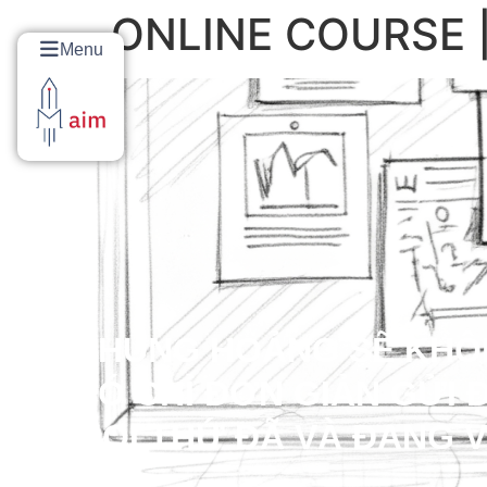
ONLINE COURSE |
Menu
KHỦNG HOẢNG SẼ KHÔN
NÓ CHỈ ĐƠN GIẢN GỬI
MỌI THỨ ĐÃ VÀ ĐANG V