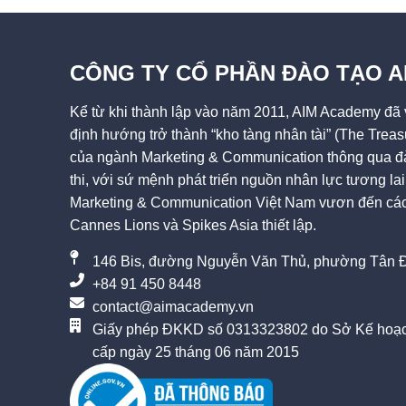
CÔNG TY CỔ PHẦN ĐÀO TẠO 
Kể từ khi thành lập vào năm 2011, AIM Academy đã v
định hướng trở thành “kho tàng nhân tài” (The Treas
của ngành Marketing & Communication thông qua đà
thi, với sứ mệnh phát triển nguồn nhân lực tương l
Marketing & Communication Việt Nam vươn đến các 
Cannes Lions và Spikes Asia thiết lập.
146 Bis, đường Nguyễn Văn Thủ, phường Tân Đ
+84 91 450 8448
contact@aimacademy.vn
Giấy phép ĐKKD số 0313323802 do Sở Kế hoạc
cấp ngày 25 tháng 06 năm 2015