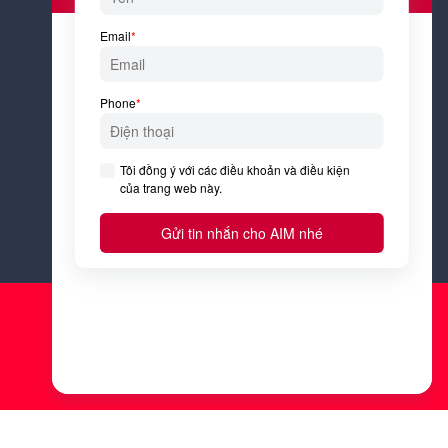
Tôi đồng ý với
Điều kiện &
Điều khoản
và
Chính sách bảo
mật
của AIM Academy.
Đăng ký
Trò chuyện