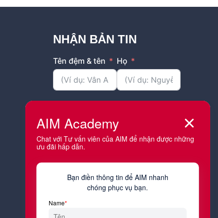
NHẬN BẢN TIN
Tên đệm & tên
Họ
Email
Bạn đang sống và làm việc tại tỉnh
thành nào?
Công việc hiện tại của bạn là gì?