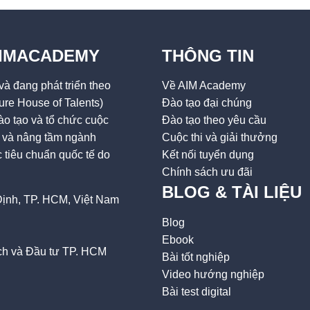
AIMACADEMY
THÔNG TIN
à đang phát triển theo
Về AIM Academy
ure House of Talents)
Đào tạo đại chúng
o tạo và tổ chức cuộc
Đào tạo theo yêu cầu
ai và nâng tầm ngành
Cuộc thi và giải thưởng
tiêu chuẩn quốc tế do
Kết nối tuyển dụng
Chính sách ưu đãi
BLOG & TÀI LIỆU
ịnh, TP. HCM, Việt Nam
Blog
Ebook
h và Đầu tư TP. HCM
Bài tốt nghiệp
Video hướng nghiệp
Bài test digital