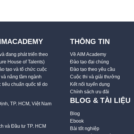
AIMACADEMY
THÔNG TIN
à đang phát triển theo
Về AIM Academy
ure House of Talents)
Đào tạo đại chúng
o tạo và tổ chức cuộc
Đào tạo theo yêu cầu
ai và nâng tầm ngành
Cuộc thi và giải thưởng
tiêu chuẩn quốc tế do
Kết nối tuyển dụng
Chính sách ưu đãi
BLOG & TÀI LIỆU
ịnh, TP. HCM, Việt Nam
Blog
Ebook
h và Đầu tư TP. HCM
Bài tốt nghiệp