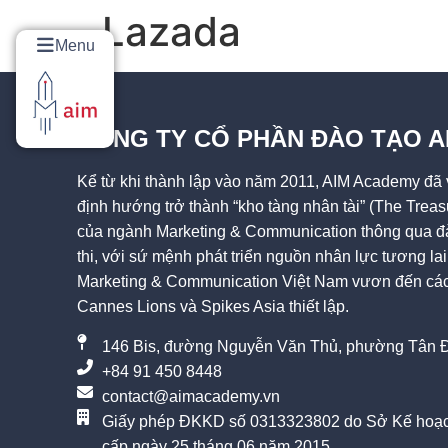
Lazada
Menu
CÔNG TY CỔ PHẦN ĐÀO TẠO 
Kể từ khi thành lập vào năm 2011, AIM Academy đã v
định hướng trở thành “kho tàng nhân tài” (The Treas
của ngành Marketing & Communication thông qua đà
thi, với sứ mệnh phát triển nguồn nhân lực tương l
Marketing & Communication Việt Nam vươn đến các 
Cannes Lions và Spikes Asia thiết lập.
146 Bis, đường Nguyễn Văn Thủ, phường Tân Đ
+84 91 450 8448
contact@aimacademy.vn
Giấy phép ĐKKD số 0313323802 do Sở Kế hoạc
cấp ngày 25 tháng 06 năm 2015