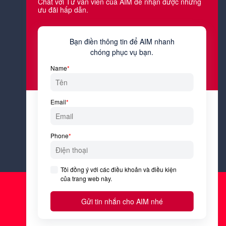
Công việc hiện tại của bạn là gì?
Tôi đồng ý với
Điều kiện &
Điều khoản
và
Chính sách bảo
mật
của AIM Academy.
Đăng ký