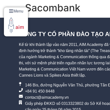
Sacombank
Menu
CÔNG TY CỔ PHẦN ĐÀO TẠO 
Kể từ khi thành lập vào năm 2011, AIM Academy đã v
định hướng trở thành “kho tàng nhân tài” (The Treas
của ngành Marketing & Communication thông qua đà
thi, với sứ mệnh phát triển nguồn nhân lực tương l
Marketing & Communication Việt Nam vươn đến các 
Cannes Lions và Spikes Asia thiết lập.
146 Bis, đường Nguyễn Văn Thủ, phường Tân Đ
+84 91 450 8448
contact@aimacademy.vn
Giấy phép ĐKKD số 0313323802 do Sở Kế hoạc
cấp ngày 25 tháng 06 năm 2015