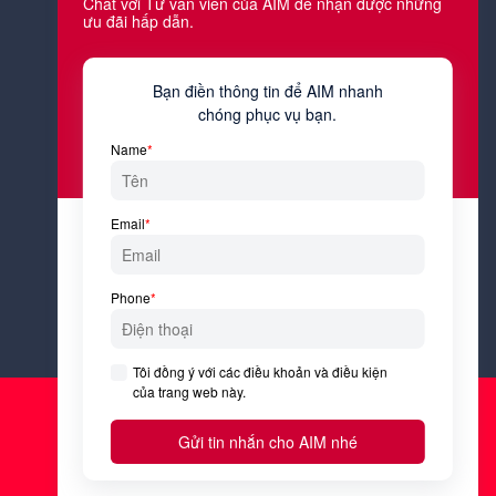
Công việc hiện tại của bạn là gì?
Tôi đồng ý với
Điều kiện &
Điều khoản
và
Chính sách bảo
mật
của AIM Academy.
Đăng ký