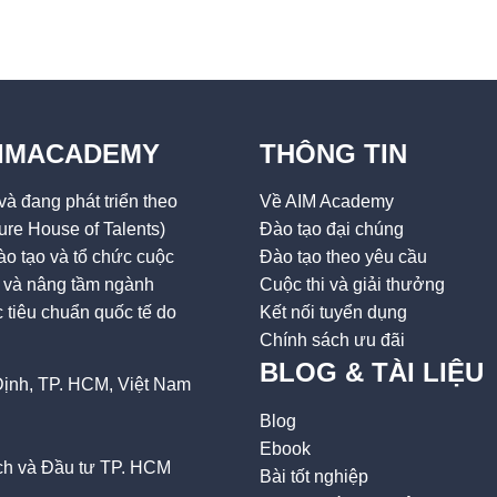
AIMACADEMY
THÔNG TIN
à đang phát triển theo
Về AIM Academy
ure House of Talents)
Đào tạo đại chúng
o tạo và tổ chức cuộc
Đào tạo theo yêu cầu
ai và nâng tầm ngành
Cuộc thi và giải thưởng
tiêu chuẩn quốc tế do
Kết nối tuyển dụng
Chính sách ưu đãi
BLOG & TÀI LIỆU
ịnh, TP. HCM, Việt Nam
Blog
Ebook
h và Đầu tư TP. HCM
Bài tốt nghiệp